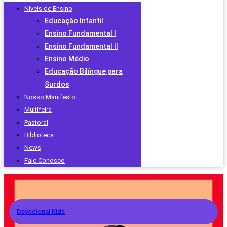
Níveis de Ensino
Educação Infantil
Ensino Fundamental I
Ensino Fundamental II
Ensino Médio
Educação Bilíngue para
Surdos
Nosso Manifesto
Multifeira
Pastoral
Biblioteca
News
Fale Conosco
Devocional Kids