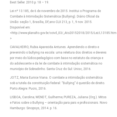
Best Seller. 2010.p. 18 – 19.
Lei nº 13.185, de 6 de novembro de 2015. Institui o Programa de
Combate à Intimidação Sistemática (Bullying). Diário Oficial da
União: seção 1, Brasília, DF,ano CLII 213, p. 1, 9 nov. 2015.
Disponível em:
<http://www.planalto.gov.br/ccivil_03/_Ato20152018/2015/Lei/L13185.htm
>
CAVALHEIRO, Rubia Aparecida Antunes. Aprendendo o direito e
prevenindo o bullying na escola: uma releitura dos direitos e deveres
por meio do lúdico-pedagógico com base no estatuto da criança e
do adolescente e da lei de combate à intimidação sistemática no
município de Sobradinho. Santa Cruz do Sul: Unisc, 2016.
JOTZ, Maria Eunice Viana. O combate a intimidação sistemática
sob a tutela da constituição federal: “Bullying” é questão de direito.
Porto Alegre: Pucrs, 2016.
LISBOA, Carolina; WENDT, Guilherme; PUREZA, Juliana (Org.). Mitos
e Fatos sobre o Bullying – orientação para pais e profissionais. Novo
Hamburgo: Sinopsys, 2014. p. 16.