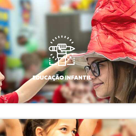
EDUCAÇÃO INFANTIL