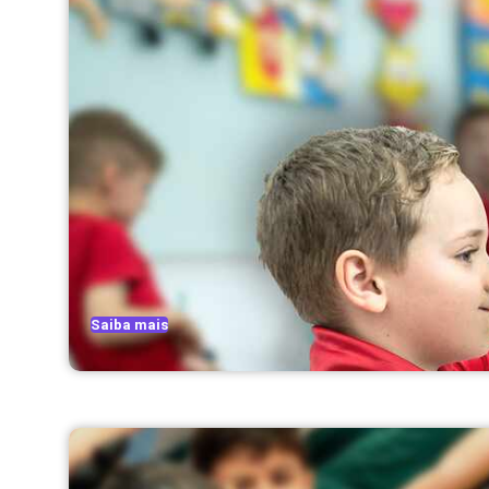
Saiba mais