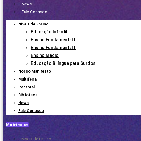
News
Fale Conosco
Níveis de Ensino
Educação Infantil
Ensino Fundamental I
Ensino Fundamental II
Ensino Médio
Educação Bilíngue para Surdos
Nosso Manifesto
Multifeira
Pastoral
Biblioteca
News
Fale Conosco
Matrículas
Níveis de Ensino