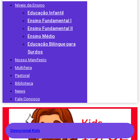
Níveis de Ensino
Educação Infantil
Ensino Fundamental I
Ensino Fundamental II
Ensino Médio
Educação Bilíngue para
Surdos
Nosso Manifesto
Multifeira
Pastoral
Biblioteca
News
Fale Conosco
Devocional Kids