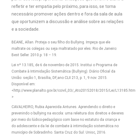
refletir e ter empatia pelo próximo, para isso, se torna
necessário promover ações dentro e fora da sala de aula
que oportunizem a discussão e análise sobre as relações
e a sociedade.
BEANE, Allan. Proteja o seu filho do Bullying. Impeça que ele
maltrate os colegas ou seja maltratado por eles. Rio de Janeiro:
Best Seller. 2010.p. 18 – 19.
Lei nº 13.185, de 6 de novembro de 2015. Institui o Programa de
Combate à Intimidação Sistemática (Bullying). Diário Oficial da
União: seção 1, Brasília, DF,ano CLII 213, p. 1, 9 nov. 2015.
Disponível em:
<http://www.planalto.gov.br/ccivil_03/_Ato20152018/2015/Lei/L13185.htm
>
CAVALHEIRO, Rubia Aparecida Antunes. Aprendendo o direito e
prevenindo o bullying na escola: uma releitura dos direitos e deveres
por meio do lúdico-pedagógico com base no estatuto da criança e
do adolescente e da lei de combate à intimidação sistemática no
município de Sobradinho. Santa Cruz do Sul: Unisc, 2016.